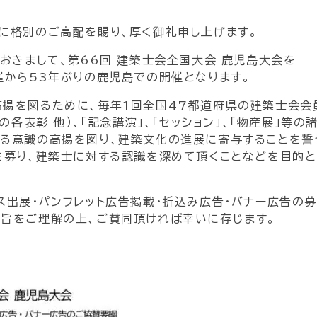
に格別のご高配を賜り、厚く御礼申し上げます。
おきまして、第66回 建築士会全国大会 鹿児島大会を
催から53年ぶりの鹿児島での開催となります。
揚を図るために、毎年1回全国47都道府県の建築士会会
の各表彰 他）、「記念講演」、「セッション」、「物産展」等の
る意識の高揚を図り、建築文化の進展に寄与することを誓
を募り、建築士に対する認識を深めて頂くことなどを目的と
ス出展・パンフレット広告掲載・折込み広告・バナー広告の
旨をご理解の上、ご賛同頂ければ幸いに存じます。