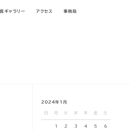
真ギャラリー
アクセス
事務局
2024年1月
日
月
火
水
木
金
土
1
2
3
4
5
6