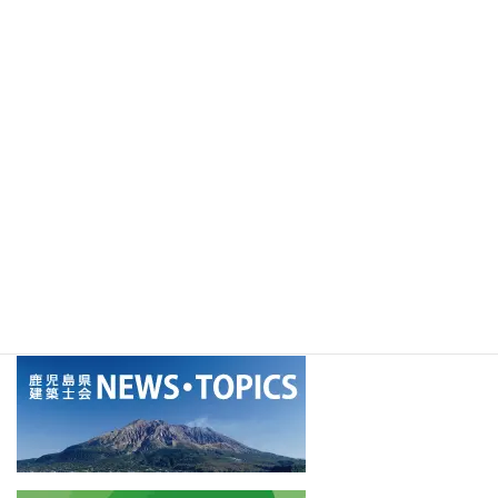
2026年8月4日
【国交省】建築確認申請図書作成支援サービスの提供期間の再
延長等について
2026年8月4日
【連合会】設計者のためのBIM図面審査対応セミナー開催のご案
内
2026年8月4日
アーカイブ
ア
ー
カ
イ
ブ