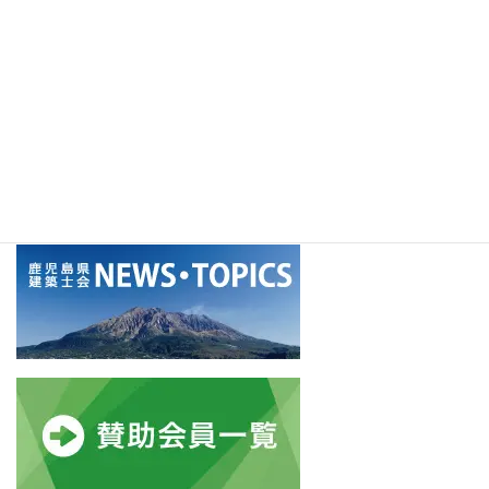
2026年8月4日
【連合会】設計者のためのBIM図面審査対応セミナー開催のご案
内
2026年8月4日
アーカイブ
ア
ー
カ
イ
ブ