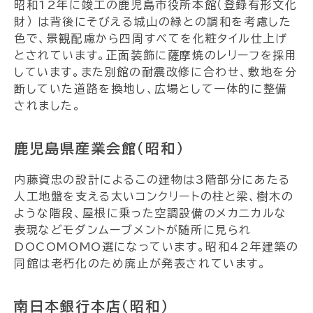
昭和12年に竣工の鹿児島市役所本館（登録有形文化
財） は背後にそびえる城山の緑との調和を考慮した
色で、景観配慮から四周すべてを化粧タイル仕上げ
とされています。正面装飾に薩摩焼のレリーフを採用
しています。また別館の耐震改修に合わせ、敷地を分
断していた道路を換地し、広場として一体的に整備
されました。
鹿児島県産業会館（昭和）
内藤資忠の設計によるこの建物は3階部分にあたる
人工地盤を支える太いコンクリートの柱と梁、樹木の
ような階段、屋根に乗った空調設備のメカニカルな
表現などモダンムーブメントが随所に見られ
DOCOMOMO選になっています。昭和42年建築の
同館は老朽化のため廃止が発表されています。
南日本銀行本店（昭和）