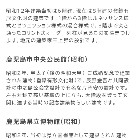
昭和12年建築当初は6階建、現在は8階建の登録有
形文化財の建築です。1階から3階はルネッサンス様
式とゼツェッション様式の混合様式で、3階まで突き
通ったコリント式オーダー列柱が見るものを惹きつけ
ます。地元の建築家三上昇の設計です。
鹿児島市中央公民館（昭和）
昭和2年、皇太子（後の昭和天皇） ご成婚記念で建築
された建物（登録有形文化財）で、辰野金吾と共同設
計の中之島公会堂設計で有名な片岡安の設計です。
左右対称で高い基壇の上に立ち、大階段を登って玄
関に達する当時の記念建築物らしい建物です。
鹿児島県立博物館（昭和）
昭和2年、当初は県立図書館として建設された建物